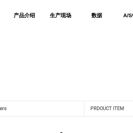
产品介绍
生产现场
数据
A/
ers
PRDOUCT ITEM
LL Type System
Removable Iron PIT /