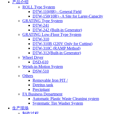
产品介绍
ROLL Type System
DTW-110(8R) - General Field
DTW-150(10R) - A Site for Large-Capacity
GRATING Type System
DTW-241
DTW-242 (Built-in Generator)
GRATING Low-Floor Type System
DTW-310
DTW-310B (220V Only for Cutting)
DTW-310C (RAMP Method)
DTW-312(Built-in Generator)
Wheel Dryer
DSD-610
Weigh-in-Motion System
DSW-510
Others
Removable Iron PIT /
Detritus tank
Precipitant
FA Business Department
Automatic Plastic Waste Cleaning system
Systematic Tire Washer System
生产现场
制作过程