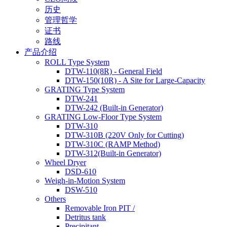
历史
管理哲学
证书
路线
产品介绍
ROLL Type System
DTW-110(8R) - General Field
DTW-150(10R) - A Site for Large-Capacity
GRATING Type System
DTW-241
DTW-242 (Built-in Generator)
GRATING Low-Floor Type System
DTW-310
DTW-310B (220V Only for Cutting)
DTW-310C (RAMP Method)
DTW-312(Built-in Generator)
Wheel Dryer
DSD-610
Weigh-in-Motion System
DSW-510
Others
Removable Iron PIT /
Detritus tank
Precipitant