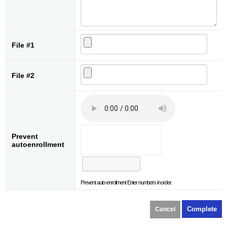
File #1
File #2
Prevent
autoenrollment
Prevent auto-enrollment Enter numbers in order.
Cancel